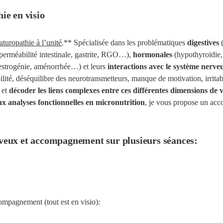
ie en visio
aturopathie à l’unité
.** Spécialisée dans les problématiques 
digestives
 
erméabilité intestinale, gastrite, RGO…), 
hormonales
 (hypothyroïdie,
trogénie, aménorrhée…) et leurs 
interactions avec le système nerve
lité, déséquilibre des neurotransmetteurs, manque de motivation, irritab
et 
décoder les liens complexes entre ces différentes dimensions de 
ux analyses fonctionnelles en micronutrition
, je vous propose un acc
veux et accompagnement sur plusieurs séances:
ompagnement (tout est en visio):