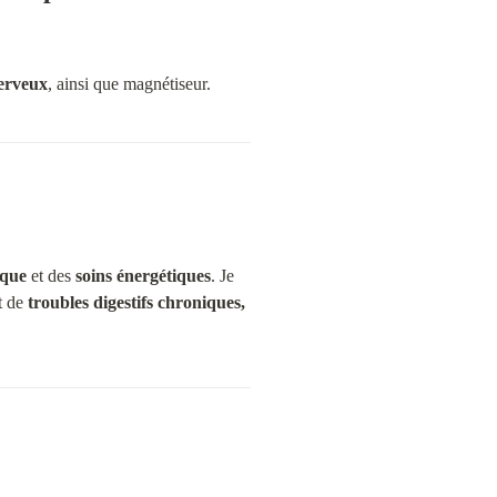
nerveux
, ainsi que magnétiseur.
ique
 et des 
soins énergétiques
. Je 
t de 
troubles digestifs chroniques,