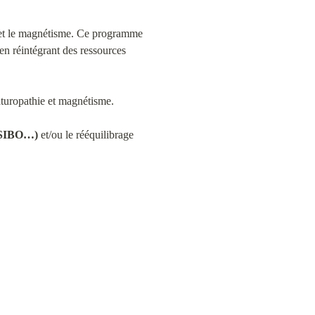
 et le magnétisme. Ce programme 
 en réintégrant des ressources 
aturopathie et magnétisme.
I/SIBO…)
 et/ou le rééquilibrage 